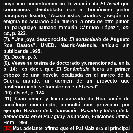
cuyo eco encontramos en la versión de
El fiscal
que
conocemos, desdoblado con el homónimo pintor
paraguayo lisiado, “Acaso estos cuadros , según un
enigma no aclarado aún, fueron la obra de otro pintor,
un paraguayo llamado también Cándido López.”,
op.
cit
., p. 322.
(7). “Una joya desconocida:
El sonámbulo
de Augusto
Roa Bastos”, UNED, Madrid-Valencia, artículo sin
publicar de 1995.
(8).
Op.cit
., p. 8.
(9). Véase su tesina de doctorado ya mencionada, en la
p. 14: “es decir, que
El Sonámbulo
fuera un primer
esbozo de una novela localizada en el marco de la
Guerra grande; un germen de un proyecto que
posteriormente se transformó en
El fiscal
”.
(10).
Op.cit.,
p. 124.
(11). Gran amigo y lector avezado de Roa, amén de
sociólogo reconocido, consulté con provecho por
ejemplo,
Historia de la transición. Pasado y futuro de la
democracia en el Paraguay,
Asunción, Ediciones Última
Hora, 1994.
(12).
Más adelante afirma que el Paí Maíz era el principal