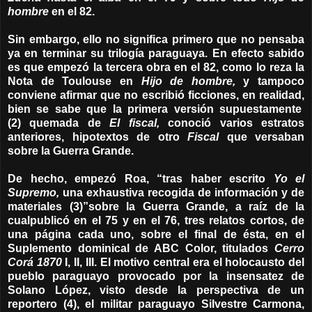
hombre
en el 82.
Sin embargo, ello no significa primero que no pensaba
ya en terminar su trilogía paraguaya. En efecto sabido
es que empezó la tercera obra en el 82, como lo reza la
Nota de Toulouse en
Hijo de hombre,
y tampoco
conviene afirmar que no escribió ficciones, en realidad,
bien se sabe que la primera versión supuestamente
(2) quemada de
El fiscal,
conoció varios estratos
anteriores, hipotextos de otro
Fiscal
que versaban
sobre la Guerra Grande.
De hecho, empezó Roa, “tras haber escrito
Yo el
Supremo,
una exhaustiva recogida de información y de
materiales (3)”sobre la Guerra Grande, a raíz de la
cualpublicó en el 75 y en el 76, tres relatos cortos, de
una página cada uno, sobre el final de ésta, en el
Suplemento dominical de ABC Color, titulados
Cerro
Corá 1870
I, II, III. El motivo central era el holocausto del
pueblo paraguayo provocado por la insensatez de
Solano López, visto desde la perspectiva de un
reportero (4), el militar paraguayo Silvestre Carmona,