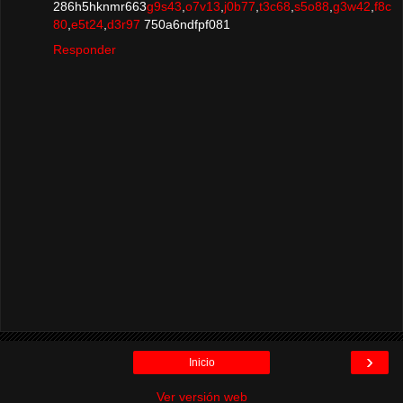
286h5hknmr663
g9s43
,
o7v13
,
j0b77
,
t3c68
,
s5o88
,
g3w42
,
f8c
80
,
e5t24
,
d3r97
750a6ndfpf081
Responder
›
Inicio
Ver versión web