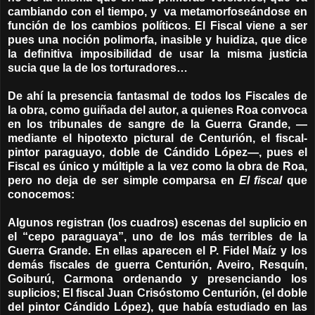
cambiando con el tiempo, y va metamorfoseándose en
función de los cambios políticos. El Fiscal viene a ser
pues una noción polimorfa, inasible y huidiza, que dice
la definitiva imposibilidad de usar la misma justicia
sucia que la de los torturadores…
De ahí la presencia fantasmal de todos los Fiscales de
la obra, como guiñada del autor, a quienes Roa convoca
en los tribunales de sangre de la Guerra Grande, —
mediante el hipotexto pictural de Centurión, el fiscal-
pintor paraguayo, doble de Cándido López—, pues el
Fiscal es único y múltiple a la vez como la obra de Roa,
pero no deja de ser simple comparsa en
El fiscal
que
conocemos:
Algunos registran (los cuadros) escenas del suplicio en
el “cepo paraguaya”, uno de los más terribles de la
Guerra Grande. En ellas aparecen el P. Fidel Maíz y los
demás fiscales de guerra Centurión, Aveiro, Resquín,
Goiburú, Carmona ordenando y presenciando los
suplicios; El fiscal Juan Crisóstomo Centurión, (el doble
del pintor Cándido López), que había estudiado en las