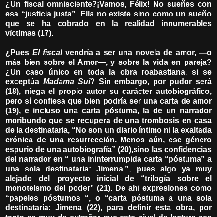
¿Un fiscal omnisciente?¡Vamos, Félix! No sueñes con
esa “justicia justa”. Ella no existe sino como un sueño
que se ha cobrado en la realidad innumerables
víctimas (17).
¿Pues
El fiscal
vendría a ser una novela de amor, —o
más bien sobre el Amor—, y sobre la vida en pareja?
¿Un caso único en toda la obra roabastiana, si se
exceptúa
Madama Sui
? Sin embargo, por pudor será
(18), niega el propio autor su carácter autobiográfico,
pero sí confiesa que bien podría ser una carta de amor
(19), e incluso una carta póstuma, la de un narrador
moribundo que se recupera de una trombosis en casa
de la destinataria, “No son un diario íntimo ni la exaltada
crónica de una resurrección. Menos aún, ese género
espurio de una autobiografía” (20),sino las confidencias
del narrador en “ una ininterrumpida carta “póstuma” a
una sola destinataria: Jimena.”, pues algo ya muy
alejado del proyecto inicial de “trilogía sobre el
monoteísmo del poder” (21). De ahí expresiones como
“papeles póstumos “, o “carta póstuma a una sola
destinataria: Jimena (22), para definir esta obra, por