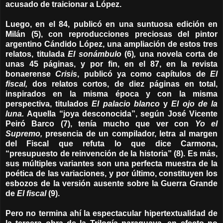
acusado de traicionar a López.
Luego, en el 84, publicó en una suntuosa edición en
Milán (5), con reproducciones preciosas del pintor
argentino Cándido López, una ampliación de estos tres
relatos, titulada
El sonámbulo
(6)
,
una novela corta de
unas 45 páginas, y por fin, en el 87, en la revista
bonaerense
Crisis
, publicó ya como capítulos de
El
fiscal,
dos relatos cortos, de diez páginas en total,
inspirados en la misma época y con la misma
perspectiva, titulados
El palacio blanco
y
El ojo de la
luna.
Aquella “joya desconocida”, según José Vicente
Peiró Barco (7), tenía mucho que ver con
Yo el
Supremo,
presencia de un compilador, letra al margen
del Fiscal que refuta lo que dice Carmona,
“presupuesto de reinvención de la historia” (8). Es más,
sus múltiples variantes son una perfecta muestra de la
poética de las variaciones, y por último, constituyen los
esbozos de la versión ausente sobre la Guerra Grande
de
El fiscal
(9).
Pero no termina ahí la espectacular hipertextualidad de