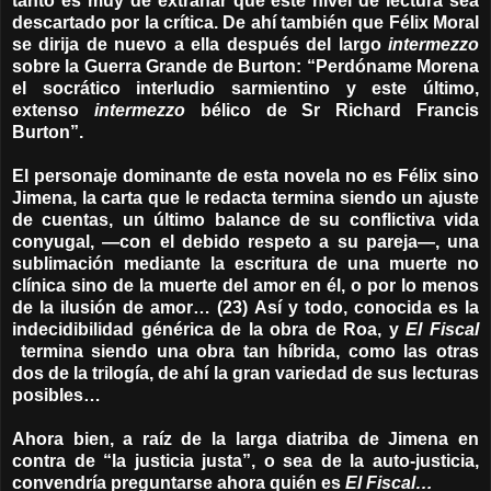
tanto es muy de extrañar que este nivel de lectura sea
descartado por la crítica. De ahí también que Félix Moral
se dirija de nuevo a ella después del largo
intermezzo
sobre la Guerra Grande de Burton: “Perdóname Morena
el socrático interludio sarmientino y este último,
extenso
intermezzo
bélico de Sr Richard Francis
Burton”.
El personaje dominante de esta novela no es Félix sino
Jimena, la carta que le redacta termina siendo un ajuste
de cuentas, un último balance de su conflictiva vida
conyugal, —con el debido respeto a su pareja—, una
sublimación mediante la escritura de una muerte no
clínica sino de la muerte del amor en él, o por lo menos
de la ilusión de amor… (23) Así y todo, conocida es la
indecidibilidad générica de la obra de Roa, y
El Fiscal
termina siendo una obra tan híbrida, como las otras
dos de la trilogía, de ahí la gran variedad de sus lecturas
posibles…
Ahora bien, a raíz de la larga diatriba de Jimena en
contra de “la justicia justa”, o sea de la auto-justicia,
convendría preguntarse ahora quién es
El Fiscal…