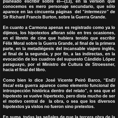
planeado escribir sobre él—(13), en la versión que
conocemos es mero personaje secundario, que sólo
aparece en las cincuenta páginas del “
intermezzo”
de
Sir Richard Francis Burton
,
sobre la Guerra Grande.
En cuanto a Carmona apenas es registrado como ya lo
dijimos, los hipotextos afloran sólo en tres ocasiones,
en el libreto de cine que hubiera tenido que escribir
Félix Moral sobre la Guerra Grande, al final de la primera
parte, en la metadiégesis del incansable viajero inglés,
al final de la segunda, y por fin, a las indirectas, en la
evocación de los cuadros del supuesto Cándido López
paraguayo, por el Ministro de Cultura de Stroessner,
hacia el final del libro.
Como bien lo dice José Vicente Peiró Barco, “En
El
fiscal
esta guerra aparece como elemento funcional de
introspección histórica dentro del relato”, o sea que el
hipotexto se vuelve hipertexto, pero dista mucho de ser
el motivo central de la obra, o sea que los diversos
hipotextos ya vistos no fueron sino pretextos.
En suma, todas las señales de que la tercera obra de la