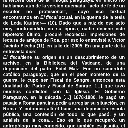
la tercera obra de la Trilogía paraguaya, en efecto no
hablamos aún de la versión quemada, “acto de fe de un
escritor no profesional”, —cuyo eco textual
encontramos en
El fiscal
actual, en la quema de la tesis
de Leda Kautner— (10). Dado que a raíz de ese acto
muy controvertido en su época, nadie detiene este
hipotexto último, procuré recolectar impresiones de
lectura de amigos de Roa, por eso lo entrevisté a Víctor
Jacinto Flecha (11), en julio del 2005. En una parte de la
entrevista dice:
El fiscal
tiene su origen en un descubrimiento de un
archivo, en la Biblioteca del Vaticano, de una
deposición del padre Fidel Maíz. Fue un sacerdote
católico paraguayo, que en el peor momento de la
guerra, le cupo ser Fiscal de Sangre, entonces esta
dualidad de Padre y Fiscal de Sangre, […] que tuvo
muchos conflictos con la Iglesia. El Gobierno
Paraguayo, en la década […] 1878-1880, le pagó un
pasaje a Roma para ir a pedir a arreglar su situación, en
Roma. Y entonces allí él hace una deposición escrita
pública, una confesión de todo lo que pasó, y un
análisis de la cosa… Eso es lo que recuperó, un
antropólogo muy conocido, que también es jesuita, el