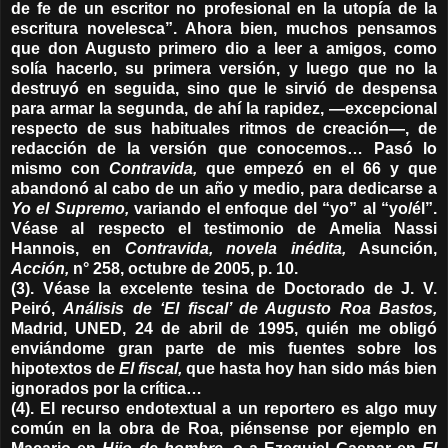
de fe de un escritor no profesional en la utopía de la
escritura novelesca”. Ahora bien, muchos pensamos
que don Augusto primero dio a leer a amigos, como
solía hacerlo, su primera versión, y luego que no la
destruyó en seguida, sino que le sirvió de despensa
para armar la segunda, de ahí la rapidez, —excepcional
respecto de sus habituales ritmos de creación—, de
redacción de la versión que conocemos… Pasó lo
mismo con
Contravida,
que empezó en el 66 y que
abandonó al cabo de un año y medio, para dedicarse a
Yo el Supremo,
variando el enfoque del “yo” al “yo/él”.
Véase al respecto el testimonio de Amelia Nassi
Hannois, en
Contravida, novela inédita,
Asunción,
Acción,
n° 258, octubre de 2005, p. 10.
(3). Véase la excelente tesina de Doctorado de J. V.
Peiró,
Análisis de ‘El fiscal’ de Augusto Roa Bastos,
Madrid, UNED, 24 de abril de 1995, quién me obligó
enviándome gran parte de mis fuentes sobre los
hipotextos de
El fiscal,
que hasta hoy han sido más bien
ignorados por la crítica…
(4). El recurso endotextual a un reportero es algo muy
común en la obra de Roa, piénsense por ejemplo en