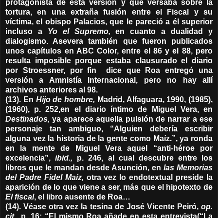
protagonista de esta versión y que versaba sobre la
tortura, en una extraña fusión entre el Fiscal y su
víctima, el obispo Palacios, que le pareció a él superior
incluso a
Yo el Supremo,
en cuanto a dualidad y
dialogismo. Asevera también que fueron publicados
unos capítulos en ABC Color, entre el 86 y el 88, pero
resulta imposible porque estaba clausurado el diario
por Stroessner, por fin dice que Roa entregó una
versión a Amnistía Internacional, pero no hay allí
archivos anteriores al 98.
(13). En
Hijo de hombre,
Madrid, Alfaguara, 1990, (1985),
(1960), p. 252,en el diario íntimo de Miguel Vera, en
Destinados,
ya aparece aquella pulsión de narrar a ese
personaje tan ambiguo, “Alguien debería escribir
alguna vez la historia de la gente como Maíz.”, ya ronda
en la mente de Miguel Vera aquel “anti-héroe por
excelencia”,
ibid.,
p. 246, al cual descubre entre los
libros que le mandan desde Asunción, en
las Memorias
del Padre Fidel Maíz,
otra vez lo endotextual preside la
aparición de lo que viene a ser, más que el hipotexto de
El fiscal
, el libro ausente de Roa…
(14). Véase otra vez la tesina de José Vicente Peiró,
op.
cit.,
p. 16: “El mismo Roa añade en esta entrevista(“La