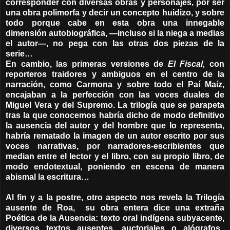
corresponder con diversas obras y personajes, por ser
una obra polimorfa y decir un concepto huidizo, y sobre
todo porque cabe en esta obra una innegable
dimensión autobiográfica, —incluso si la niega a medias
el autor—, no pega con las otras dos piezas de la
serie…
En cambio, las primeras versiones de
El Fiscal,
con
reporteros traidores y ambiguos en el centro de la
narración, como Carmona y sobre todo el Paí Maíz,
encajaban a la perfección con las voces duales de
Miguel Vera y del Supremo. La trilogía que se parapeta
tras la que conocemos habría dicho de modo definitivo
la ausencia del autor y del hombre que lo representa,
habría rematado la imagen de un autor escrito por sus
voces narrativas, por narradores-escribientes que
median entre el lector y el libro, con su propio libro, de
modo endotextual, poniendo en escena de manera
abismal la escritura…
Al fin y a la postre, otro aspecto nos revela la Trilogía
ausente de Roa, su obra entera dice una extraña
Poética de la Ausencia: texto oral indígena subyacente,
diversos textos ausentes, auctoriales o alógrafos,