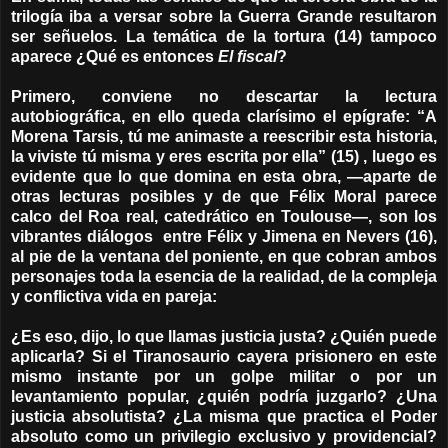
trilogía iba a versar sobre la Guerra Grande resultaron
ser señuelos. La temática de la tortura (14) tampoco
aparece ¿Qué es entonces
El fiscal
?
Primero, conviene no descartar la lectura
autobiográfica, en ello queda clarísimo el epígrafe: “A
Morena Tarsis, tú me animaste a reescribir esta historia,
la viviste tú misma y eres escrita por ella” (15) , luego es
evidente que lo que domina en esta obra, —aparte de
otras lecturas posibles y de que Félix Moral parece
calco del Roa real, catedrático en Toulouse—, son los
vibrantes diálogos entre Félix y Jimena en Nevers (16),
al pie de la ventana del poniente, en que cobran ambos
personajes toda la esencia de la realidad, de la compleja
y conflictiva vida en pareja:
¿Es eso, dijo, lo que llamas justicia justa? ¿Quién puede
aplicarla? Si el Tiranosaurio cayera prisionero en este
mismo instante por un golpe militar o por un
levantamiento popular, ¿quién podría juzgarlo? ¿Una
justicia absolutista? ¿La misma que practica el Poder
absoluto como un privilegio exclusivo y providencial?