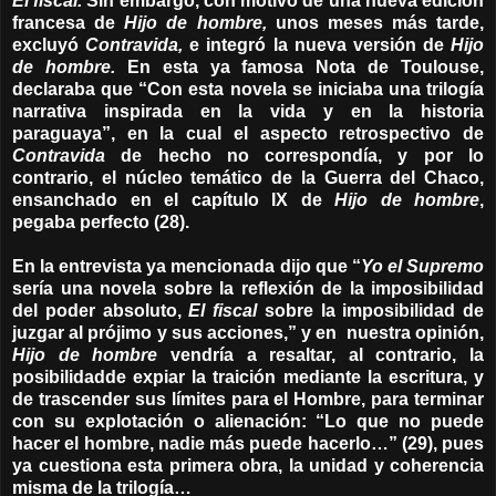
El fiscal.
Sin embargo, con motivo de una nueva edición
francesa de
Hijo de hombre,
unos meses más tarde,
excluyó
Contravida,
e integró la nueva versión de
Hijo
de hombre.
En esta ya famosa Nota de Toulouse,
declaraba que “Con esta novela se iniciaba una trilogía
narrativa inspirada en la vida y en la historia
paraguaya”, en la cual el aspecto retrospectivo de
Contravida
de hecho no correspondía, y por lo
contrario, el núcleo temático de la Guerra del Chaco,
ensanchado en el capítulo IX de
Hijo de hombre
,
pegaba perfecto (28).
En la entrevista ya mencionada dijo que “
Yo el Supremo
sería una novela sobre la reflexión de la imposibilidad
del poder absoluto,
El fiscal
sobre la imposibilidad de
juzgar al prójimo y sus acciones,” y en nuestra opinión,
Hijo de hombre
vendría a resaltar, al contrario, la
posibilidadde expiar la traición mediante la escritura, y
de trascender sus límites para el Hombre, para terminar
con su explotación o alienación: “Lo que no puede
hacer el hombre, nadie más puede hacerlo…” (29), pues
ya cuestiona esta primera obra, la unidad y coherencia
misma de la trilogía…