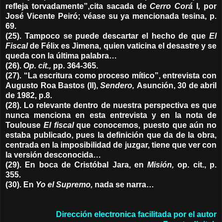
refleja torvadamente”,cita sacada de
Cerro Corá
I
,
por
José Vicente Peiró; véase su ya mencionada tesina, p.
69.
(25). Tampoco se puede descartar el hecho de que
El
Fiscal
de Félix es Jimena, quien vaticina el desastre y se
queda con la última palabra…
(26).
Op. cit.,
pp. 364-365.
(27). “La escritura como proceso mítico”, entrevista con
Augusto Roa Bastos (II),
Sendero,
Asunción, 30 de abril
de 1982, p.8.
(28). Lo relevante dentro de nuestra perspectiva es que
nunca menciona en esta entrevista y en la nota de
Toulouse
El fiscal
que conocemos, puesto que aún no
estaba publicado, pues la definición que da de la obra,
centrada en la imposibilidad de juzgar, tiene que ver con
la versión desconocida…
(29). En boca de Cristóbal Jara, en
Misión,
op. cit., p.
355.
(30). En
Yo el Supremo,
nada se narra…
Dirección electronica facilitada por el autor