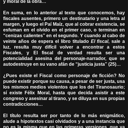
y moral de la obra…
En suma, en lo anterior al texto que conocemos, hay
fiscales ausentes, primero un destinatario y una letra al
margen, y luego el Paí Maíz, que al cobrar existencia, se
esfuman en el olvido en el primer caso, o terminan en
“cenizas calientes” en el segundo. Y cuando al cabo de
veinte años de espera el libro titulado
El fiscal
, sale a
luz, resulta muy difícil volver a encontrar a estos
Fiscales, y El fiscal de verdad resulta ser una
potencialidad asesina del personaje-narrador, que se
autodestruye en su vano afán de “justicia justa” (25)…
¿Pues existe el Fiscal como personaje de ficción? No
puede existir porque su causa, a pesar de ser justa, usa
los mismos medios violentos que los del Tiranosaurio;
sí existe Félix Moral, hasta que decida asistir a este
congreso y asesinar al tirano, y se diluya en sus propias
contradicciones…
El título resulta ser por tanto de lo más enigmático,
alude a hipotextos casi olvidados y a una instancia que
no es la misma que en las primeras versiones, que va