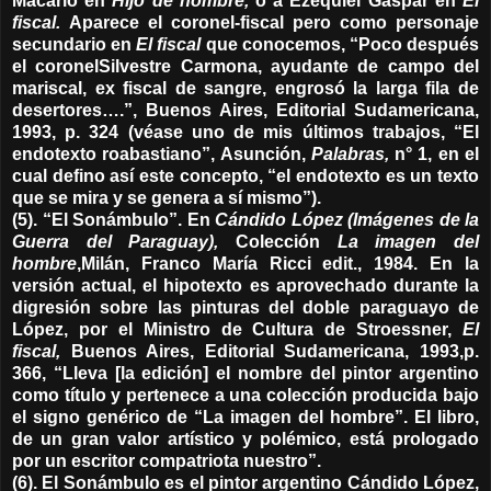
Macario en
Hijo de hombre,
o a Ezequiel Gaspar en
El
fiscal.
Aparece el coronel-fiscal pero como personaje
secundario en
El fiscal
que conocemos, “Poco después
el coronelSilvestre Carmona, ayudante de campo del
mariscal, ex fiscal de sangre, engrosó la larga fila de
desertores….”, Buenos Aires, Editorial Sudamericana,
1993, p. 324 (véase uno de mis últimos trabajos, “El
endotexto roabastiano”, Asunción,
Palabras,
n° 1, en el
cual defino así este concepto, “el endotexto es un texto
que se mira y se genera a sí mismo”).
(5). “El Sonámbulo”. En
Cándido López (Imágenes de la
Guerra del Paraguay),
Colección
La imagen del
hombre
,Milán, Franco María Ricci edit., 1984. En la
versión actual, el hipotexto es aprovechado durante la
digresión sobre las pinturas del doble paraguayo de
López, por el Ministro de Cultura de Stroessner,
El
fiscal,
Buenos Aires, Editorial Sudamericana, 1993,p.
366, “Lleva [la edición] el nombre del pintor argentino
como título y pertenece a una colección producida bajo
el signo genérico de “La imagen del hombre”. El libro,
de un gran valor artístico y polémico, está prologado
por un escritor compatriota nuestro”.
(6). El Sonámbulo es el pintor argentino Cándido López,