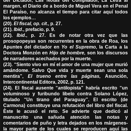
del Dictador, Las Notas del Compilador, La Letra al
margen, el Diario de a bordo de Miguel Vera en el Penal
El Paraíso, no alcanza el tiempo para citar aquí todos
los ejemplos…
(20).
El fiscal,
op. cit
., p. 27.
(21).
Ibid
., prefacio, p. 9.
(22).
Ibid
., p. 27. Es de notar otra vez que las
prosopopeyas son recurrentes en la obra de Roa, los
Apuntes del dictador en
Yo el Supremo,
la Carta a la
Doctora Monzón en
Hijo de hombre,
son los discursos
de narradores acechados por la muerte.
(23). “Siento vivo en mí el amor de una mujer que murió
amándome. Salvo Que vida y muerte sean una sola
mentira”,
El trueno entre las páginas,
Asunción,
Intercontinental Editora, 2002, p. 121.
(24). El fiscal ausente “antilopista” habría escrito “un
voluminoso y furibundo libelo contra Solano López,
titulado “Un tirano del Paraguay”. El escrito (de
Carmona) constituye una refutación del libro del fiscal.
Èste le acusó el reto. Se advierte que dedicó al
manuscrito una sañuda atención las notas y
comentarios de puño y letra dejados en los márgenes-
la mayor parte de los cuales se reproducen aquí las