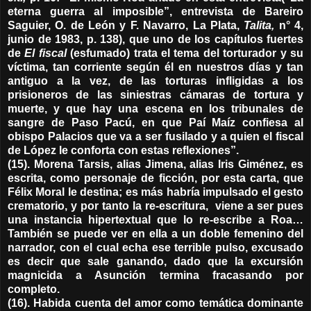
eterna guerra al imposible”, entrevista de Bareiro
Saguier, O. de León y F. Navarro, La Plata,
Talita,
n° 4,
junio de 1983, p. 138), que uno de los capítulos fuertes
de
El fiscal
(esfumado) trata el tema del torturador y su
víctima, tan corriente según él en nuestros días y tan
antiguo a la vez, de las torturas infligidas a los
prisioneros de las siniestras cámaras de tortura y
muerte, y que hay una escena en los tribunales de
sangre de Paso Pacú, en que Paí Maíz confiesa al
obispo Palacios que va a ser fusilado y a quien el fiscal
de López le conforta con estas reflexiones”.
(15). Morena Tarsis, alias Jimena, alias Iris Giménez, es
escrita, como personaje de ficción, por esta carta, que
Félix Moral le destina; es más habría impulsado el gesto
crematorio, y por tanto la re-escritura, viene a ser pues
una instancia hipertextual que lo re-escribe a Roa…
También se puede ver en ella a un doble femenino del
narrador, con el cual echa ese terrible pulso, excusado
es decir que sale ganando, dado que la excursión
magnicida a Asunción termina fracasando por
completo.
(16). Habida cuenta del amor como temática dominante