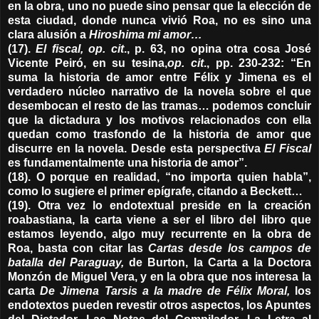
en la obra, uno no puede sino pensar que la elección de
esta ciudad, donde nunca vivió Roa, no es sino una
clara alusión a
Hiroshima mi amor…
(17).
El fiscal, op. cit
., p. 63, no opina otra cosa José
Vicente Peiró, en su tesina,
op. cit
., pp. 230-232: “En
suma la historia de amor entre Félix y Jimena es el
verdadero núcleo narrativo de la novela sobre el que
desembocan el resto de las tramas… podemos concluir
que la dictadura y los motivos relacionados con ella
quedan como trasfondo de la historia de amor que
discurre en la novela. Desde esta perspectiva
El Fiscal
es fundamentalmente una historia de amor”.
(18). O porque en realidad, “no importa quien habla”,
como lo sugiere el primer epígrafe, citando a Beckett…
(19). Otra vez lo endotextual preside en la creación
roabastiana, la carta viene a ser el libro del libro que
estamos leyendo, algo muy recurrente en la obra de
Roa, basta con citar las
Cartas desde los campos de
batalla del Paraguay,
de Burton, la Carta a la Doctora
Monzón de Miguel Vera, y en la obra que nos interesa la
carta
De Jimena Tarsis a la madre de Félix Moral,
los
endotextos pueden revestir otros aspectos, los Apuntes